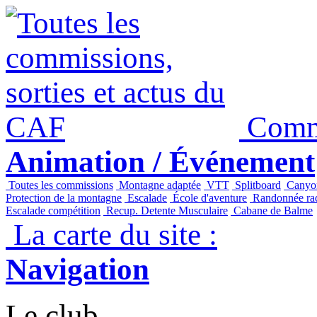
Panneau de gestion des cookies
Commi
Animation / Événement
Toutes les commissions
Montagne adaptée
VTT
Splitboard
Canyo
Protection de la montagne
Escalade
École d'aventure
Randonnée raq
Escalade compétition
Recup. Detente Musculaire
Cabane de Balme
La carte du site :
Navigation
Le club