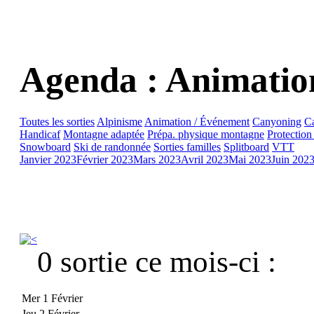
Agenda : Animatio
Toutes les sorties
Alpinisme
Animation / Événement
Canyoning
C
Handicaf
Montagne adaptée
Prépa. physique montagne
Protection
Snowboard
Ski de randonnée
Sorties familles
Splitboard
VTT
Janvier 2023
Février 2023
Mars 2023
Avril 2023
Mai 2023
Juin 202
0 sortie ce mois-ci :
Mer 1 Février
Jeu 2 Février