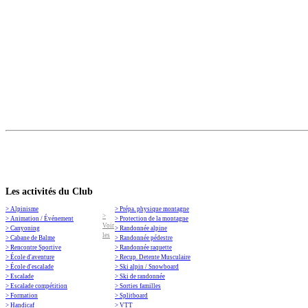
Les activités du Club
> Alpinisme
> Prépa. physique montagne
>
> Animation / Événement
> Protection de la montagne
Voir
> Canyoning
> Randonnée alpine
les
> Cabane de Balme
> Randonnée pédestre
> Rencontre Sportive
> Randonnée raquette
> École d'aventure
> Recup. Detente Musculaire
> École d'escalade
> Ski alpin / Snowboard
> Escalade
> Ski de randonnée
> Escalade compétition
> Sorties familles
> Formation
> Splitboard
> Handicaf
> VTT