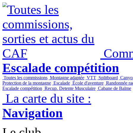
Panneau de gestion des cookies
Commi
Escalade compétition
Toutes les commissions
Montagne adaptée
VTT
Splitboard
Canyo
Protection de la montagne
Escalade
École d'aventure
Randonnée raq
Escalade compétition
Recup. Detente Musculaire
Cabane de Balme
La carte du site :
Navigation
Le club