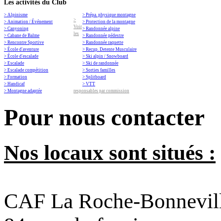
Les activités du Club
> Alpinisme
> Prépa. physique montagne
>
> Animation / Événement
> Protection de la montagne
Voir
> Canyoning
> Randonnée alpine
les
> Cabane de Balme
> Randonnée pédestre
> Rencontre Sportive
> Randonnée raquette
> École d'aventure
> Recup. Detente Musculaire
> École d'escalade
> Ski alpin / Snowboard
> Escalade
> Ski de randonnée
> Escalade compétition
> Sorties familles
> Formation
> Splitboard
> Handicaf
> VTT
> Montagne adaptée
responsables par commission
Pour nous contacter
Nos locaux sont situés :
CAF La Roche-Bonnevil