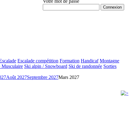
Votre mot de passe
Mot de passe oublié ?
Escalade
Escalade compétition
Formation
Handicaf
Montagne
 Musculaire
Ski alpin / Snowboard
Ski de randonnée
Sorties
2027
Août 2027
Septembre 2027
Mars 2027