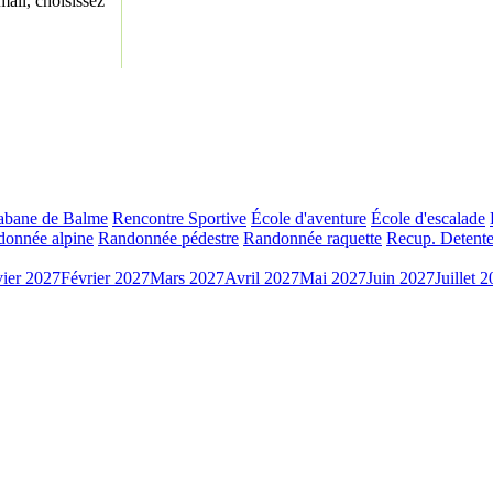
ail, choisissez
abane de Balme
Rencontre Sportive
École d'aventure
École d'escalade
onnée alpine
Randonnée pédestre
Randonnée raquette
Recup. Detente
vier 2027
Février 2027
Mars 2027
Avril 2027
Mai 2027
Juin 2027
Juillet 