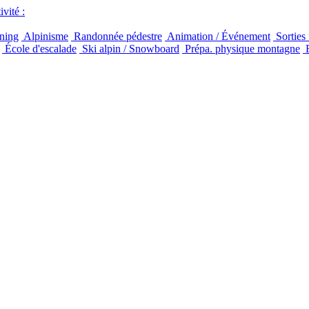
vité :
ning
Alpinisme
Randonnée pédestre
Animation / Événement
Sorties 
École d'escalade
Ski alpin / Snowboard
Prépa. physique montagne
F