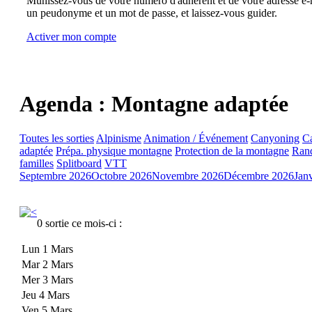
Munissez-vous de votre numéro d'adhérent et de votre adresse e-m
un peudonyme et un mot de passe, et laissez-vous guider.
Activer mon compte
Agenda : Montagne adaptée
Toutes les sorties
Alpinisme
Animation / Événement
Canyoning
C
adaptée
Prépa. physique montagne
Protection de la montagne
Rand
familles
Splitboard
VTT
Septembre 2026
Octobre 2026
Novembre 2026
Décembre 2026
Jan
0 sortie ce mois-ci :
Lun 1 Mars
Mar 2 Mars
Mer 3 Mars
Jeu 4 Mars
Ven 5 Mars