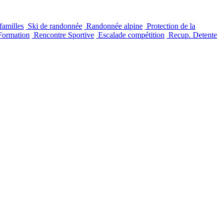
familles
Ski de randonnée
Randonnée alpine
Protection de la
ormation
Rencontre Sportive
Escalade compétition
Recup. Detente