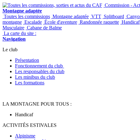
Panneau de gestion des cookies
Commission - Acti
Montagne adaptée
Toutes les commissions
Montagne adaptée
VTT
Splitboard
Canyo
montagne
Escalade
École d'aventure
Randonnée raquette
Handicaf
Musculaire
Cabane de Balme
La carte du site :
Navigation
Le club
Présentation
Fonctionnement du club
Les responsables du club
Les minibus du club
Les formations
LA MONTAGNE POUR TOUS :
Handicaf
ACTIVITÉS ESTIVALES
Alpinisme