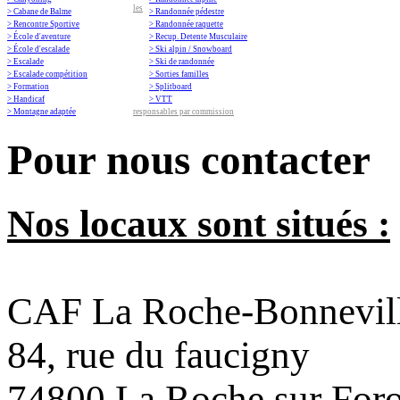
les
> Cabane de Balme
> Randonnée pédestre
> Rencontre Sportive
> Randonnée raquette
> École d'aventure
> Recup. Detente Musculaire
> École d'escalade
> Ski alpin / Snowboard
> Escalade
> Ski de randonnée
> Escalade compétition
> Sorties familles
> Formation
> Splitboard
> Handicaf
> VTT
> Montagne adaptée
responsables par commission
Pour nous contacter
Nos locaux sont situés :
CAF La Roche-Bonnevil
84, rue du faucigny
74800 La Roche sur For