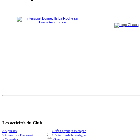
Les activités du Club
> Alpinisme
> Prépa. physique montagne
>
> Animation / Événement
> Protection de la montagne
Voir
> Canyoning
> Randonnée alpine