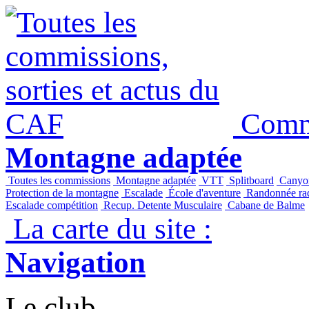
Panneau de gestion des cookies
Commi
Montagne adaptée
Toutes les commissions
Montagne adaptée
VTT
Splitboard
Canyo
Protection de la montagne
Escalade
École d'aventure
Randonnée raq
Escalade compétition
Recup. Detente Musculaire
Cabane de Balme
La carte du site :
Navigation
Le club