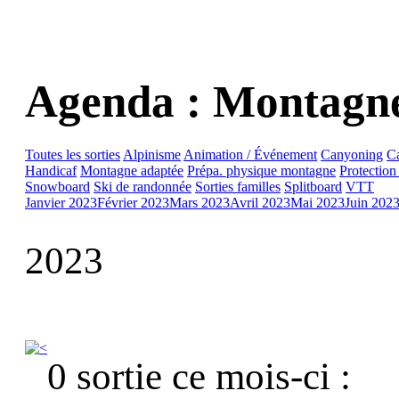
Agenda : Montagne
Toutes les sorties
Alpinisme
Animation / Événement
Canyoning
C
Handicaf
Montagne adaptée
Prépa. physique montagne
Protection
Snowboard
Ski de randonnée
Sorties familles
Splitboard
VTT
Janvier 2023
Février 2023
Mars 2023
Avril 2023
Mai 2023
Juin 202
2023
0 sortie ce mois-ci :