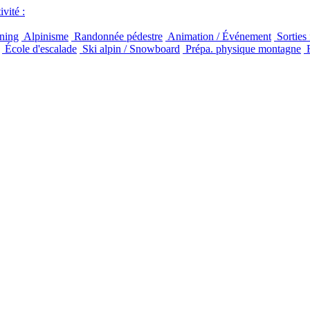
vité :
ning
Alpinisme
Randonnée pédestre
Animation / Événement
Sorties 
École d'escalade
Ski alpin / Snowboard
Prépa. physique montagne
F