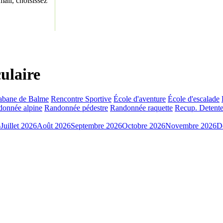
ail, choisissez
ulaire
abane de Balme
Rencontre Sportive
École d'aventure
École d'escalade
onnée alpine
Randonnée pédestre
Randonnée raquette
Recup. Detente
6
Juillet 2026
Août 2026
Septembre 2026
Octobre 2026
Novembre 2026
D