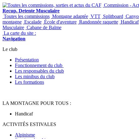
Panneau de gestion des cookies
Commission - Acti
Recup. Detente Musculaire
Toutes les commissions
Montagne adaptée
VTT
Splitboard
Canyo
montagne
Escalade
École d'aventure
Randonnée raquette
Handicaf
Musculaire
Cabane de Balme
La carte du site :
Navigation
Le club
Présentation
Fonctionnement du club
Les responsables du club
Les minibus du club
Les formations
LA MONTAGNE POUR TOUS :
Handicaf
ACTIVITÉS ESTIVALES
Alpinisme