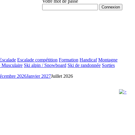
Votre mot de passe
Mot de passe oublié ?
Escalade
Escalade compétition
Formation
Handicaf
Montagne
 Musculaire
Ski alpin / Snowboard
Ski de randonnée
Sorties
écembre 2026
Janvier 2027
Juillet 2026