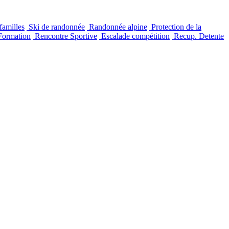
familles
Ski de randonnée
Randonnée alpine
Protection de la
ormation
Rencontre Sportive
Escalade compétition
Recup. Detente