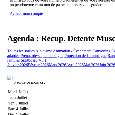
Munissez-vous de votre numéro d'adhérent et de votre adresse e-m
un peudonyme et un mot de passe, et laissez-vous guider.
Activer mon compte
Agenda : Recup. Detente Musc
Toutes les sorties
Alpinisme
Animation / Événement
Canyoning
C
adaptée
Prépa. physique montagne
Protection de la montagne
Rand
familles
Splitboard
VTT
Janvier 2026
Février 2026
Mars 2026
Avril 2026
Mai 2026
Juin 202
0 sortie ce mois-ci :
Mer 1 Juillet
Jeu 2 Juillet
Ven 3 Juillet
Sam 4 Juillet
Dim 5 Juillet