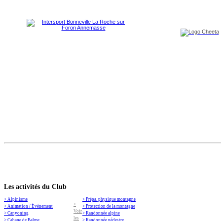
Les activités du Club
> Alpinisme
> Prépa. physique montagne
>
> Animation / Événement
> Protection de la montagne
Voir
> Canyoning
> Randonnée alpine
les
> Cabane de Balme
> Randonnée pédestre