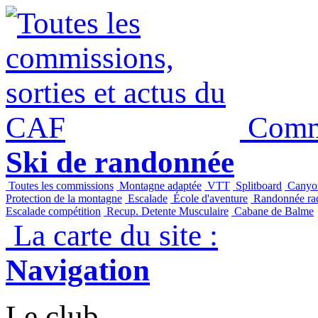
Panneau de gestion des cookies
Commi
Ski de randonnée
Toutes les commissions
Montagne adaptée
VTT
Splitboard
Canyo
Protection de la montagne
Escalade
École d'aventure
Randonnée raq
Escalade compétition
Recup. Detente Musculaire
Cabane de Balme
La carte du site :
Navigation
Le club