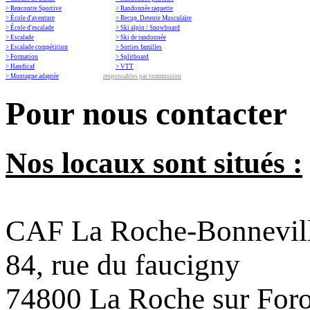
> Rencontre Sportive
> Randonnée raquette
> École d'aventure
> Recup. Detente Musculaire
> École d'escalade
> Ski alpin / Snowboard
> Escalade
> Ski de randonnée
> Escalade compétition
> Sorties familles
> Formation
> Splitboard
> Handicaf
> VTT
> Montagne adaptée
responsables par commission
Pour nous contacter
Nos locaux sont situés :
CAF La Roche-Bonnevil
84, rue du faucigny
74800 La Roche sur For