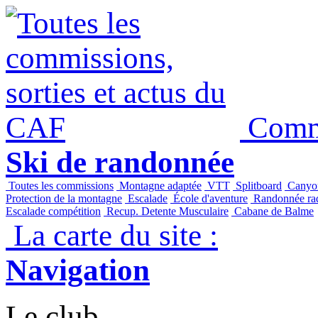
Panneau de gestion des cookies
Commi
Ski de randonnée
Toutes les commissions
Montagne adaptée
VTT
Splitboard
Canyo
Protection de la montagne
Escalade
École d'aventure
Randonnée raq
Escalade compétition
Recup. Detente Musculaire
Cabane de Balme
La carte du site :
Navigation
Le club