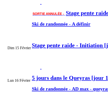
Stage pente raide 
SORTIE ANNULÉE -
Ski de randonnée
-
A définir
Stage pente raide - Initiation [
Dim 15 Février
5 jours dans le Queyras [jour 1
Lun 16 Février
Ski de randonnée
-
AD max
-
queyra