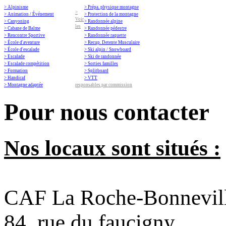
> Alpinisme
> Prépa. physique montagne
>
> Animation / Événement
> Protection de la montagne
Voir
> Canyoning
> Randonnée alpine
les
> Cabane de Balme
> Randonnée pédestre
> Rencontre Sportive
> Randonnée raquette
> École d'aventure
> Recup. Detente Musculaire
> École d'escalade
> Ski alpin / Snowboard
> Escalade
> Ski de randonnée
> Escalade compétition
> Sorties familles
> Formation
> Splitboard
> Handicaf
> VTT
> Montagne adaptée
responsables par commission
Pour nous contacter
Nos locaux sont situés :
CAF La Roche-Bonnevil
84, rue du faucigny