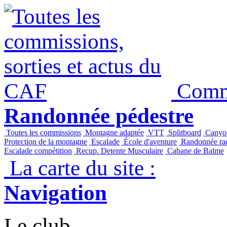
Panneau de gestion des cookies
Commi
Randonnée pédestre
Toutes les commissions
Montagne adaptée
VTT
Splitboard
Canyo
Protection de la montagne
Escalade
École d'aventure
Randonnée raq
Escalade compétition
Recup. Detente Musculaire
Cabane de Balme
La carte du site :
Navigation
Le club