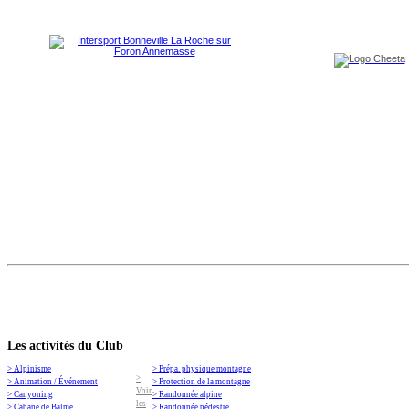
Les activités du Club
> Alpinisme
> Prépa. physique montagne
>
> Animation / Événement
> Protection de la montagne
Voir
> Canyoning
> Randonnée alpine
les
> Cabane de Balme
> Randonnée pédestre