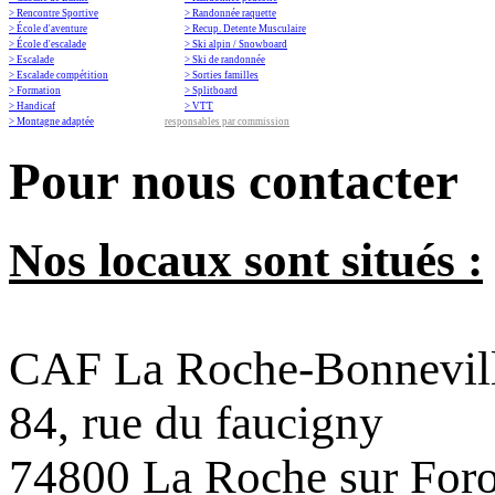
> Rencontre Sportive
> Randonnée raquette
> École d'aventure
> Recup. Detente Musculaire
> École d'escalade
> Ski alpin / Snowboard
> Escalade
> Ski de randonnée
> Escalade compétition
> Sorties familles
> Formation
> Splitboard
> Handicaf
> VTT
> Montagne adaptée
responsables par commission
Pour nous contacter
Nos locaux sont situés :
CAF La Roche-Bonnevil
84, rue du faucigny
74800 La Roche sur For