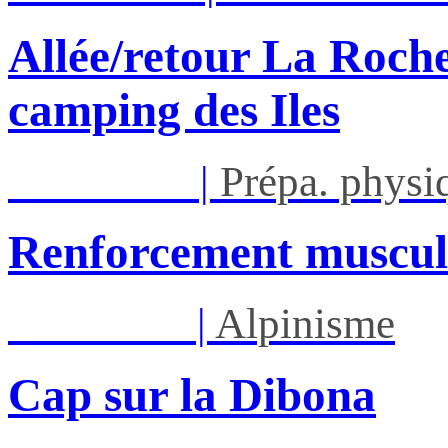
Allée/retour La Roche
camping des Iles
Lun 14/09
|
Prépa. phys
Renforcement muscul
Ven 18/09
|
Alpinisme
Cap sur la Dibona