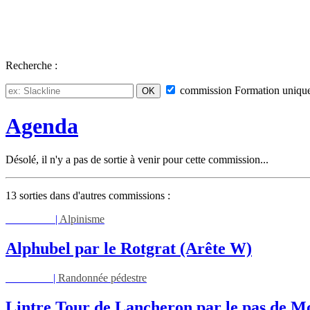
Recherche :
commission
Formation
uniqu
Agenda
Désolé, il n'y a pas de sortie à venir pour cette commission...
13 sorties dans d'autres commissions :
Sam 08/08
|
Alpinisme
Alphubel par le Rotgrat (Arête W)
Mar 11/08
|
Randonnée pédestre
Lintre Tour de Lancheron par le pas de M