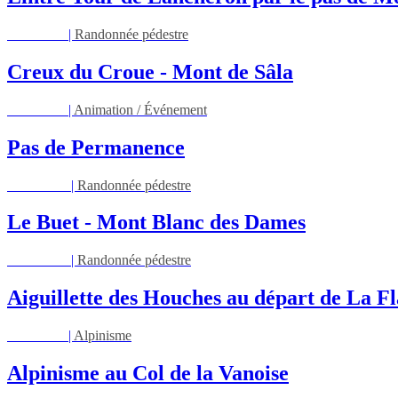
Mar 11/08
|
Randonnée pédestre
Creux du Croue - Mont de Sâla
Ven 14/08
|
Animation / Événement
Pas de Permanence
Sam 22/08
|
Randonnée pédestre
Le Buet - Mont Blanc des Dames
Sam 22/08
|
Randonnée pédestre
Aiguillette des Houches au départ de La Fl
Ven 28/08
|
Alpinisme
Alpinisme au Col de la Vanoise