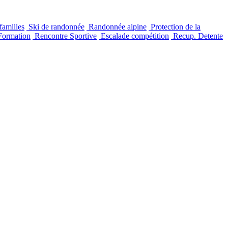
familles
Ski de randonnée
Randonnée alpine
Protection de la
ormation
Rencontre Sportive
Escalade compétition
Recup. Detente