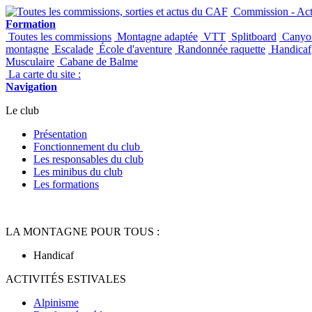
Panneau de gestion des cookies
Commission - Acti
Formation
Toutes les commissions
Montagne adaptée
VTT
Splitboard
Canyo
montagne
Escalade
École d'aventure
Randonnée raquette
Handicaf
Musculaire
Cabane de Balme
La carte du site :
Navigation
Le club
Présentation
Fonctionnement du club
Les responsables du club
Les minibus du club
Les formations
LA MONTAGNE POUR TOUS :
Handicaf
ACTIVITÉS ESTIVALES
Alpinisme