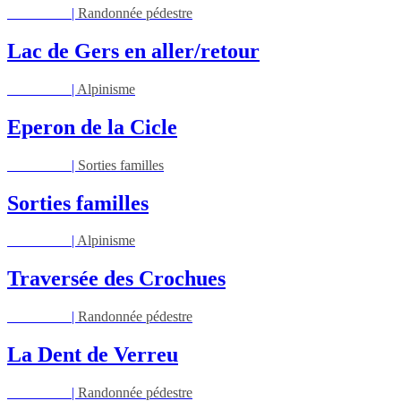
Sam 29/08
|
Randonnée pédestre
Lac de Gers en aller/retour
Dim 30/08
|
Alpinisme
Eperon de la Cicle
Dim 30/08
|
Sorties familles
Sorties familles
Sam 05/09
|
Alpinisme
Traversée des Crochues
Sam 05/09
|
Randonnée pédestre
La Dent de Verreu
Sam 12/09
|
Randonnée pédestre