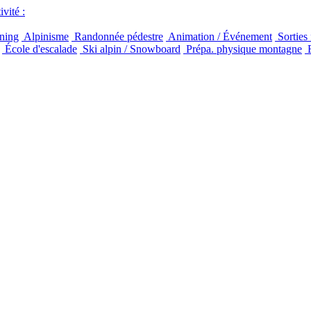
vité :
ning
Alpinisme
Randonnée pédestre
Animation / Événement
Sorties 
École d'escalade
Ski alpin / Snowboard
Prépa. physique montagne
F