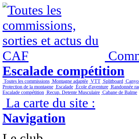
Panneau de gestion des cookies
Commi
Escalade compétition
Toutes les commissions
Montagne adaptée
VTT
Splitboard
Canyo
Protection de la montagne
Escalade
École d'aventure
Randonnée raq
Escalade compétition
Recup. Detente Musculaire
Cabane de Balme
La carte du site :
Navigation
Le club