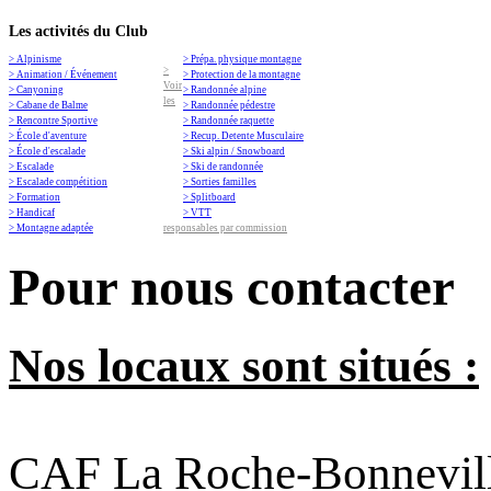
Les activités du Club
> Alpinisme
> Prépa. physique montagne
>
> Animation / Événement
> Protection de la montagne
Voir
> Canyoning
> Randonnée alpine
les
> Cabane de Balme
> Randonnée pédestre
> Rencontre Sportive
> Randonnée raquette
> École d'aventure
> Recup. Detente Musculaire
> École d'escalade
> Ski alpin / Snowboard
> Escalade
> Ski de randonnée
> Escalade compétition
> Sorties familles
> Formation
> Splitboard
> Handicaf
> VTT
> Montagne adaptée
responsables par commission
Pour nous contacter
Nos locaux sont situés :
CAF La Roche-Bonnevil