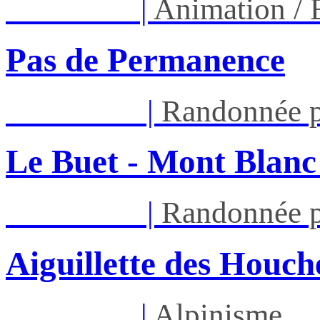
Ven 14/08
|
Animation /
Pas de Permanence
Sam 22/08
|
Randonnée p
Le Buet - Mont Blanc
Sam 22/08
|
Randonnée p
Aiguillette des Houch
Ven 28/08
|
Alpinisme