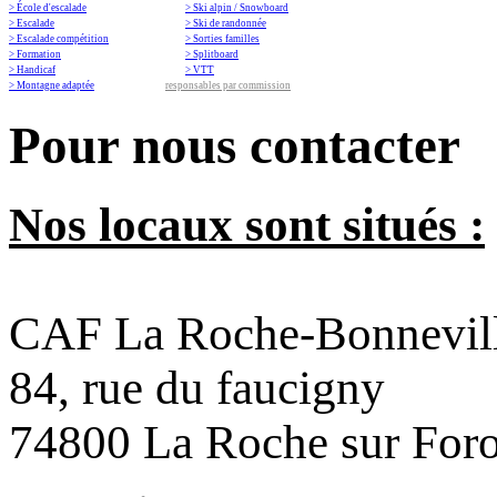
> École d'escalade
> Ski alpin / Snowboard
> Escalade
> Ski de randonnée
> Escalade compétition
> Sorties familles
> Formation
> Splitboard
> Handicaf
> VTT
> Montagne adaptée
responsables par commission
Pour nous contacter
Nos locaux sont situés :
CAF La Roche-Bonnevil
84, rue du faucigny
74800 La Roche sur For