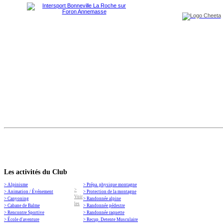
Les activités du Club
> Alpinisme
> Prépa. physique montagne
>
> Animation / Événement
> Protection de la montagne
Voir
> Canyoning
> Randonnée alpine
les
> Cabane de Balme
> Randonnée pédestre
> Rencontre Sportive
> Randonnée raquette
> École d'aventure
> Recup. Detente Musculaire