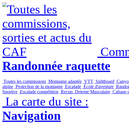
Panneau de gestion des cookies
Commi
Randonnée raquette
Toutes les commissions
Montagne adaptée
VTT
Splitboard
Canyo
alpine
Protection de la montagne
Escalade
École d'aventure
Randon
Sportive
Escalade compétition
Recup. Detente Musculaire
Cabane 
La carte du site :
Navigation