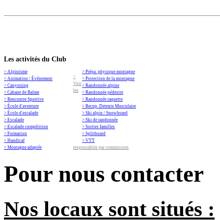
Les activités du Club
> Alpinisme
> Prépa. physique montagne
>
> Animation / Événement
> Protection de la montagne
Voir
> Canyoning
> Randonnée alpine
les
> Cabane de Balme
> Randonnée pédestre
> Rencontre Sportive
> Randonnée raquette
> École d'aventure
> Recup. Detente Musculaire
> École d'escalade
> Ski alpin / Snowboard
> Escalade
> Ski de randonnée
> Escalade compétition
> Sorties familles
> Formation
> Splitboard
> Handicaf
> VTT
> Montagne adaptée
responsables par commission
Pour nous contacter
Nos locaux sont situés :