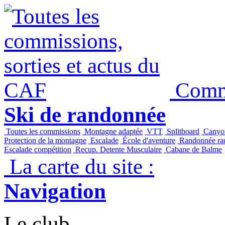
Panneau de gestion des cookies
Commi
Ski de randonnée
Toutes les commissions
Montagne adaptée
VTT
Splitboard
Canyo
Protection de la montagne
Escalade
École d'aventure
Randonnée raq
Escalade compétition
Recup. Detente Musculaire
Cabane de Balme
La carte du site :
Navigation
Le club