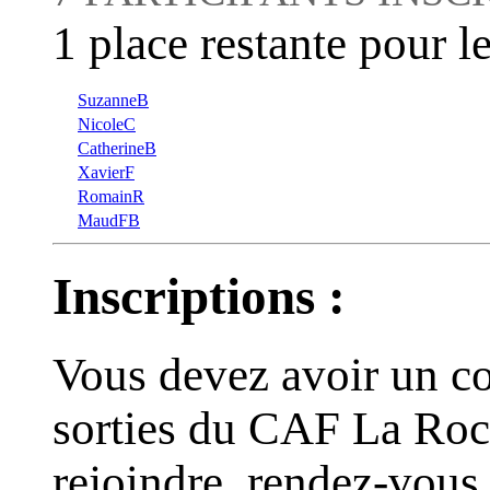
1 place restante pour le
SuzanneB
NicoleC
CatherineB
XavierF
RomainR
MaudFB
Inscriptions :
Vous devez avoir un co
sorties du CAF La Roc
rejoindre, rendez-vous