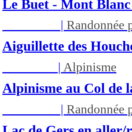
Le Buet - Mont Blanc
Sam 22/08
|
Randonnée p
Aiguillette des Houch
Ven 28/08
|
Alpinisme
Alpinisme au Col de l
Sam 29/08
|
Randonnée p
Lac de Gers en aller/