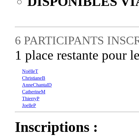
DISPONIBLES VI
6 PARTICIPANTS INSC
1 place restante pour le
NoëlleT
ChristianeB
AnneChantalD
CatherineM
ThierryP
JoelleP
Inscriptions :