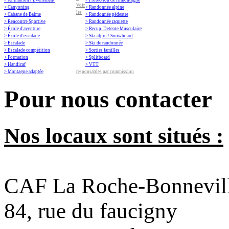
> Animation / Événement
> Protection de la montagne
Voir
> Canyoning
> Randonnée alpine
les
> Cabane de Balme
> Randonnée pédestre
> Rencontre Sportive
> Randonnée raquette
> École d'aventure
> Recup. Detente Musculaire
> École d'escalade
> Ski alpin / Snowboard
> Escalade
> Ski de randonnée
> Escalade compétition
> Sorties familles
> Formation
> Splitboard
> Handicaf
> VTT
> Montagne adaptée
responsables par commission
Pour nous contacter
Nos locaux sont situés :
CAF La Roche-Bonnevil
84, rue du faucigny