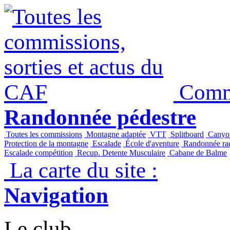
Panneau de gestion des cookies
Commi
Randonnée pédestre
Toutes les commissions
Montagne adaptée
VTT
Splitboard
Canyo
Protection de la montagne
Escalade
École d'aventure
Randonnée raq
Escalade compétition
Recup. Detente Musculaire
Cabane de Balme
La carte du site :
Navigation
Le club