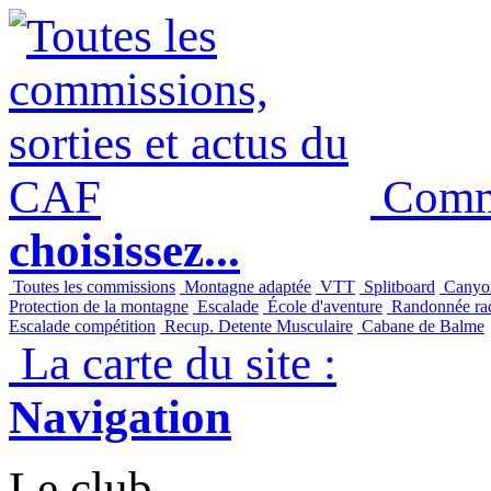
Panneau de gestion des cookies
Commi
choisissez...
Toutes les commissions
Montagne adaptée
VTT
Splitboard
Canyo
Protection de la montagne
Escalade
École d'aventure
Randonnée raq
Escalade compétition
Recup. Detente Musculaire
Cabane de Balme
La carte du site :
Navigation
Le club