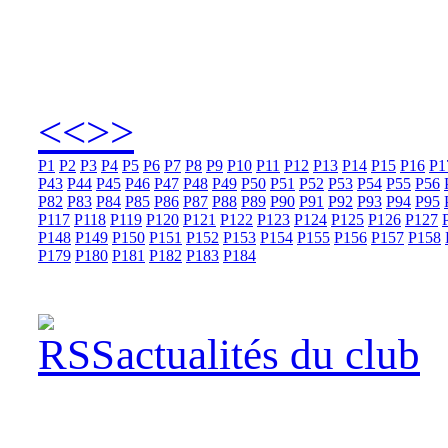
<<
>>
P1
P2
P3
P4
P5
P6
P7
P8
P9
P10
P11
P12
P13
P14
P15
P16
P1
P43
P44
P45
P46
P47
P48
P49
P50
P51
P52
P53
P54
P55
P56
P82
P83
P84
P85
P86
P87
P88
P89
P90
P91
P92
P93
P94
P95
P117
P118
P119
P120
P121
P122
P123
P124
P125
P126
P127
P148
P149
P150
P151
P152
P153
P154
P155
P156
P157
P158
P179
P180
P181
P182
P183
P184
actualités du club