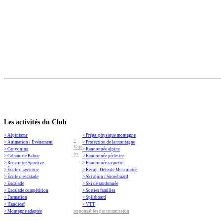
Les activités du Club
> Alpinisme
> Prépa. physique montagne
>
> Animation / Événement
> Protection de la montagne
Voir
> Canyoning
> Randonnée alpine
les
> Cabane de Balme
> Randonnée pédestre
> Rencontre Sportive
> Randonnée raquette
> École d'aventure
> Recup. Detente Musculaire
> École d'escalade
> Ski alpin / Snowboard
> Escalade
> Ski de randonnée
> Escalade compétition
> Sorties familles
> Formation
> Splitboard
> Handicaf
> VTT
> Montagne adaptée
responsables par commission